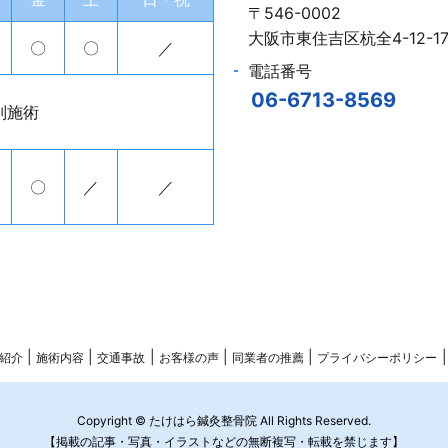
〒546-0002
大阪市東住吉区杭全4-12-
〇
〇
／
電話番号
06-6713-8569
別施術
〇
／
／
紹介
施術内容
交通事故
お客様の声
同業者の推薦
プライバシーポリシー
Copyright © たけはら鍼灸整骨院 All Rights Reserved.
【掲載の記事・写真・イラストなどの無断複写・転載を禁じます】