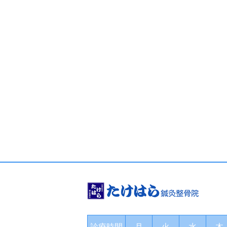
診療時間
月
火
水
木