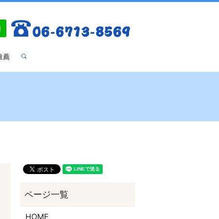
推薦
search
HOME