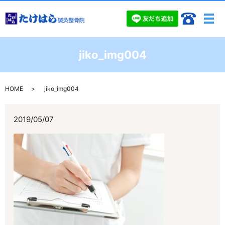
メ
jiko_img004
HOME
jiko_img004
2019/05/07