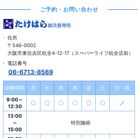
ご予約・お問い合わせ
住所
〒546-0002
大阪市東住吉区杭全4-12-17（スーパーライフ杭全店前）
電話番号
06-6713-8569
診療時間
月
火
水
木
金
土
日・祝
9:00～
〇
〇
〇
〇
〇
〇
／
12:30
13:00
～
特別施術
15:00