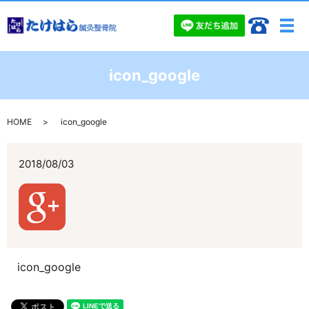
メ
icon_google
HOME
icon_google
2018/08/03
icon_google