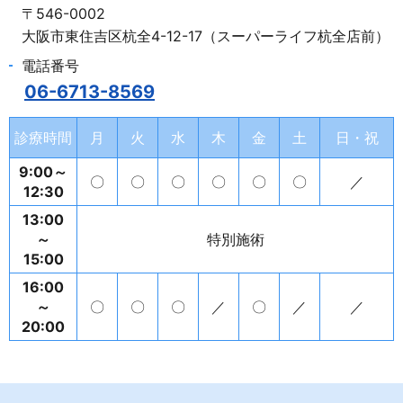
〒546-0002
大阪市東住吉区杭全4-12-17（スーパーライフ杭全店前）
電話番号
06-6713-8569
診療時間
月
火
水
木
金
土
日・祝
9:00～
〇
〇
〇
〇
〇
〇
／
12:30
13:00
～
特別施術
15:00
16:00
～
〇
〇
〇
／
〇
／
／
20:00