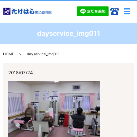
メ
dayservice_img011
HOME
dayservice_img011
2018/07/24