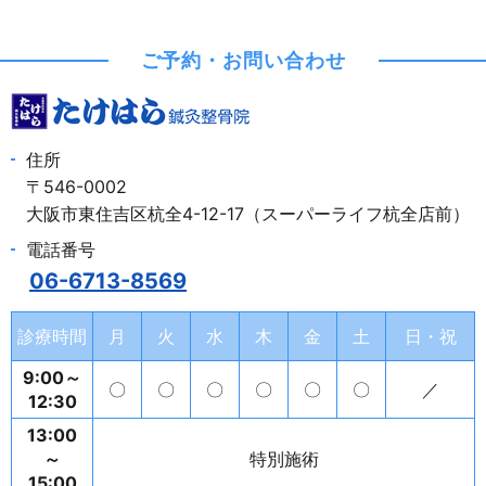
ご予約・お問い合わせ
住所
〒546-0002
大阪市東住吉区杭全4-12-17（スーパーライフ杭全店前）
電話番号
06-6713-8569
診療時間
月
火
水
木
金
土
日・祝
9:00～
〇
〇
〇
〇
〇
〇
／
12:30
13:00
～
特別施術
15:00