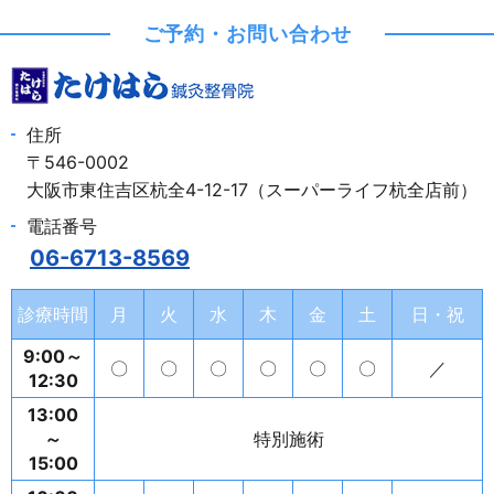
ご予約・お問い合わせ
住所
〒546-0002
大阪市東住吉区杭全4-12-17（スーパーライフ杭全店前）
電話番号
06-6713-8569
診療時間
月
火
水
木
金
土
日・祝
9:00～
〇
〇
〇
〇
〇
〇
／
12:30
13:00
～
特別施術
15:00