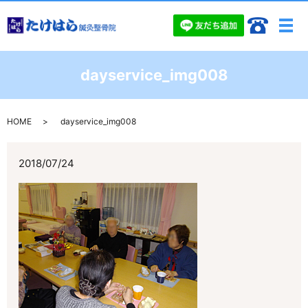
メ
dayservice_img008
HOME
dayservice_img008
2018/07/24