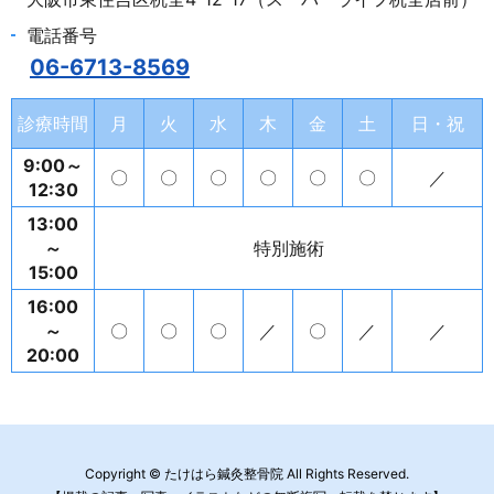
電話番号
06-6713-8569
診療時間
月
火
水
木
金
土
日・祝
9:00～
〇
〇
〇
〇
〇
〇
／
12:30
13:00
～
特別施術
15:00
16:00
～
〇
〇
〇
／
〇
／
／
20:00
Copyright © たけはら鍼灸整骨院 All Rights Reserved.