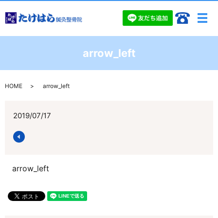
メ
arrow_left
HOME
arrow_left
2019/07/17
arrow_left