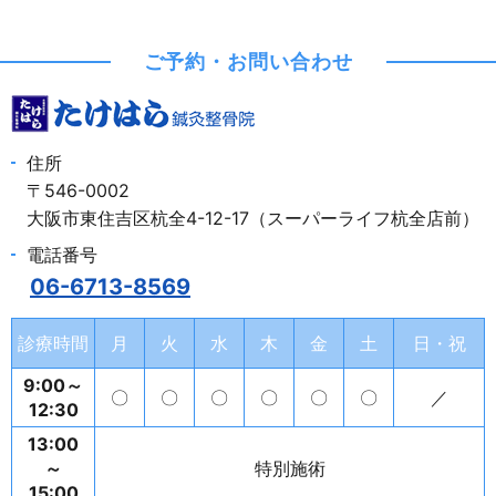
ご予約・お問い合わせ
住所
〒546-0002
大阪市東住吉区杭全4-12-17（スーパーライフ杭全店前）
電話番号
06-6713-8569
診療時間
月
火
水
木
金
土
日・祝
9:00～
〇
〇
〇
〇
〇
〇
／
12:30
13:00
～
特別施術
15:00