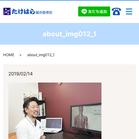
メ
about_img012_1
HOME
about_img012_1
2019/02/14