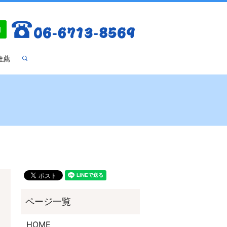
推薦
search
HOME