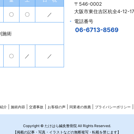
〒546-0002
大阪市東住吉区杭全4-12-
〇
〇
／
電話番号
06-6713-8569
別施術
〇
／
／
紹介
施術内容
交通事故
お客様の声
同業者の推薦
プライバシーポリシー
Copyright © たけはら鍼灸整骨院 All Rights Reserved.
【掲載の記事・写真・イラストなどの無断複写・転載を禁じます】