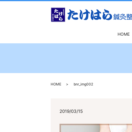
HOME
HOME
bnr_img002
2019/03/15