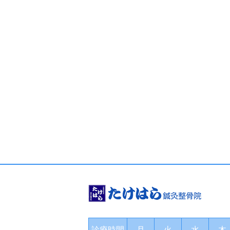
診療時間
月
火
水
木